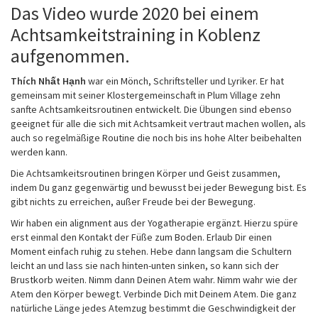
Das Video wurde 2020 bei einem
Achtsamkeitstraining in Koblenz
aufgenommen.
Thích Nhất Hạnh
war ein Mönch, Schriftsteller und Lyriker. Er hat
gemeinsam mit seiner Klostergemeinschaft in Plum Village zehn
sanfte Achtsamkeitsroutinen entwickelt. Die Übungen sind ebenso
geeignet für alle die sich mit Achtsamkeit vertraut machen wollen, als
auch so regelmäßige Routine die noch bis ins hohe Alter beibehalten
werden kann.
Die Achtsamkeitsroutinen bringen Körper und Geist zusammen,
indem Du ganz gegenwärtig und bewusst bei jeder Bewegung bist. Es
gibt nichts zu erreichen, außer Freude bei der Bewegung.
Wir haben ein alignment aus der Yogatherapie ergänzt. Hierzu spüre
erst einmal den Kontakt der Füße zum Boden. Erlaub Dir einen
Moment einfach ruhig zu stehen. Hebe dann langsam die Schultern
leicht an und lass sie nach hinten-unten sinken, so kann sich der
Brustkorb weiten. Nimm dann Deinen Atem wahr. Nimm wahr wie der
Atem den Körper bewegt. Verbinde Dich mit Deinem Atem. Die ganz
natürliche Länge jedes Atemzug bestimmt die Geschwindigkeit der